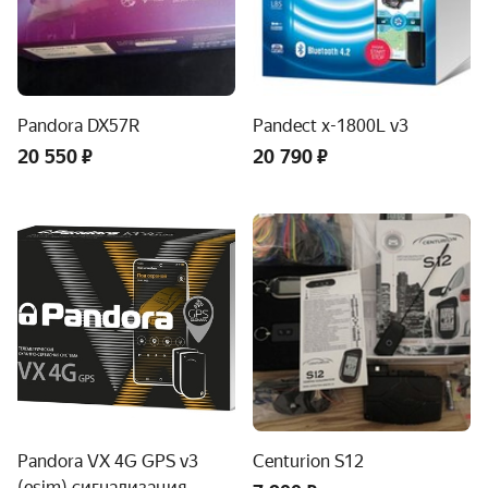
Pandora DX57R
Pandect x-1800L v3
20 550 ₽
20 790 ₽
Pandora VX 4G GPS v3
Centurion S12
(esim) сигнализация,