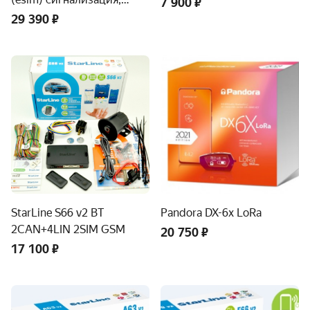
7 900 ₽
установка
29 390 ₽
StarLine S66 v2 BT
Pandora DX-6x LoRa
2CAN+4LIN 2SIM GSM
20 750 ₽
17 100 ₽